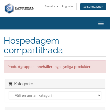
Svenska
Logga in
Se kundvagnen
Växla
Hospedagem
compartilhada
Produktgruppen innehåller inga synliga produkter
Kategorier