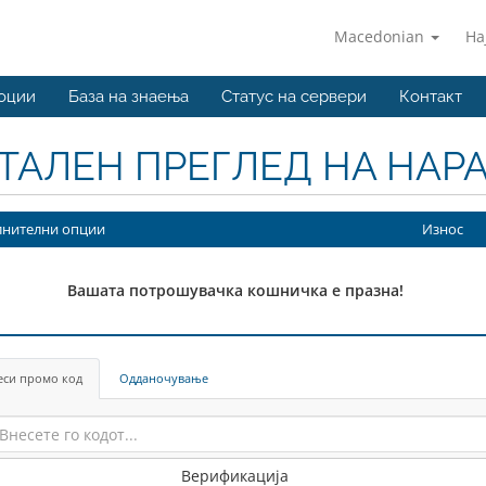
Macedonian
На
оции
База на знаења
Статус на сервери
Контакт
ТАЛЕН ПРЕГЛЕД НА НАР
нителни опции
Износ
Вашата потрошувачка кошничка е празна!
еси промо код
Одданочување
Верификација