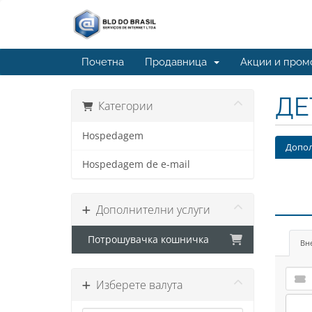
Почетна
Продавница
Акции и пром
ДЕ
Категории
Hospedagem
Допол
Hospedagem de e-mail
Дополнителни услуги
Потрошувачка кошничка
Вн
Изберете валута