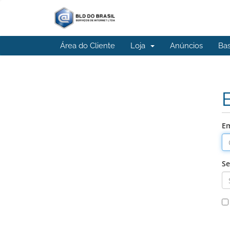
Área do Cliente
Loja
Anúncios
Ba
Em
S