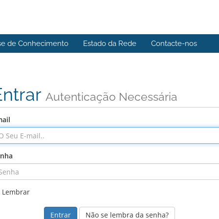
se de Conhecimento
Estado da Rede
Contacte-nos
Entrar
Autenticação Necessária
ail
enha
Lembrar
Não se lembra da senha?